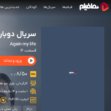
فیلم‌ها
سریال‌ها
کودکان
جدیدترین ها
سریال دوباره
Again my life
قسمت 16
ورود و تماشا
8/50
از 10
کارگردان:
چول سو ها
1 ساعت و 14 دقیقه | محصول: کره جنوبی | 2022 | دارای زیرنویس
کیفیت Full HD
درام
زبان اصلی با