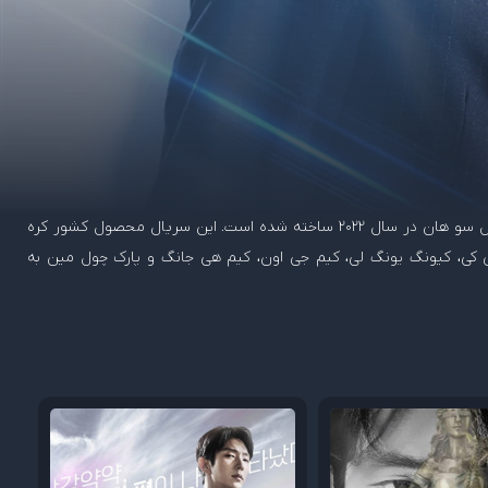
سریال دوباره زندگی ام به کارگردانی چول سو هان در سال 2022 ساخته شده است. این سریال محصول کشور کره
ن کی، کیونگ یونگ لی، کیم جی اون، کیم هی جانگ و پارک چول مین به