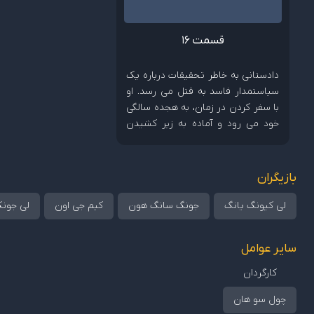
قسمت 16
دادستانی به خاطر تحقیقات درباره یک
سیاستمدار فاسد به قتل می رسد. او
با سفر کردن در زمان، به هجده سالگی
خود می رود و آماده به زیر کشیدن
دشمنش می شود.
بازیگران
لی کیونگ یانگ
جونگ سانگ هون
کیم جی اون
لی جونک
سایر عوامل
کارگردان
چول سو هان