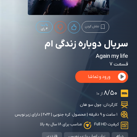
100%
نشان کردن
4 رای
سریال دوباره زندگی ام
Again my life
قسمت 7
ورود و تماشا
8/50
از 10
کارگردان:
چول سو هان
1 ساعت و 9 دقیقه | محصول: کره جنوبی | 2022 | دارای زیرنویس
کیفیت Full HD
مناسب برای ۱۸ سال به بالا
درام
زبان اصلی با زیرنویس
فانتزی