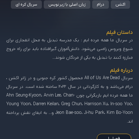
اکشن
درام
زبان اصلی با زیرنویس
سریال کره ای
داستان فیلم
در سریال ما همه مرده ایم : یک مدرسه تبدیل به محل انفجاری برای
شیوع ویروس زامبی می‌شود. دانش‌آموزان گیرافتاده باید برای راه خروج
مبارزه کنند یا تبدیل به یکی از مردگان شوند…
درباره فیلم
سریال All of Us Are Dead محصول کشور کره جنوبی و در ژانر اکشن ،
درام می‌باشد و به کارگردانی در سال 2022 ساخته شده است. در سریال
ما همه مرده ایم بازیگرانی چون Ahn Seung-Kyoon، Arvin Lee، Chan-
Young Yoon، Darren Keilan، Greg Chun، Harrison Xu، In-soo Yoo،
Jeon Bae-soo، Ji-hu Park، Kim Bo-Yoon و... به ایفای نقش پرداخته
اند.
فصل 1