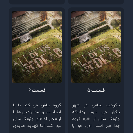
بیرون بیندازند. خارج از
سمت اتاق استراحت معلم
مدرسه، ویروس به سرعت
ها بروند. بیونگ چان
در کل شهر پخش می شود
اطلاعاتی حیاتی در اختیار
و...
کارآگاه سونگ جائه ایک قرار
می دهد و...
قسمت ۵
قسمت ۶
حکومت نظامی در شهر
گروه تلاش می کند تا با
برقرار می شود. زمانیکه
ایجاد سر و صدا زامبی ها را
چئونگ سان از بقیه گروه
از محل اختفای چئونگ سان
جدا می افتد، اون جو با
دور کند اما تهدید جدیدی
استفاده از پهبادی تلاش می
به وجود می آید. نام سو جو