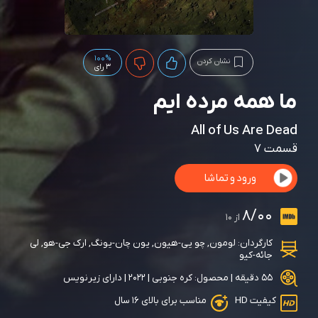
100%
نشان کردن
3 رای
ما همه مرده ایم
All of Us Are Dead
قسمت ۷
ورود و تماشا
8/00
از 10
کارگردان:
لومون
,
چو یی-هیون
,
یون چان-یونگ
,
ارک جی-هو
,
لی
جائه-کیو
55 دقیقه | محصول: کره جنوبی | 2022 | دارای زیرنویس
کیفیت HD
مناسب برای بالای ۱۶ سال