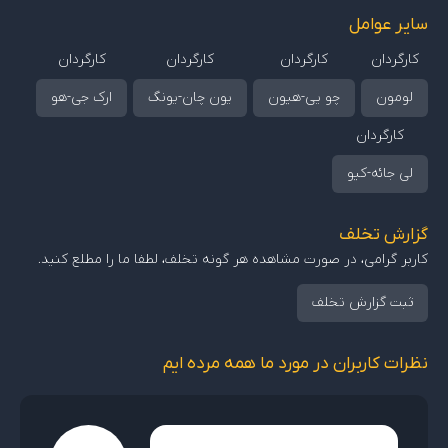
تصمیم سختی بگیرد و...
سایر عوامل
کارگردان
کارگردان
کارگردان
کارگردان
لومون
چو یی-هیون
یون چان-یونگ
ارک جی-هو
کارگردان
لی جائه-کیو
گزارش تخلف
کاربر گرامی، در صورت مشاهده هر گونه تخلف، لطفا ما را مطلع کنید.
ثبت گزارش تخلف
نظرات کاربران در مورد ما همه مرده ایم