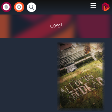
☰
لومون