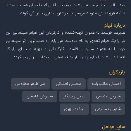
صفر پالانی عاشق سینمای هند و شخص آقای آمیتا باچان هست، بعد از
اینکه فرزندانش متوجه می‌شوند پدرشان بیماری خطرناکی گرفته.....
درباره فیلم
علیرضا خرسند به عنوان تهیه‌کننده و کارگردان این فیلم سینمایی این
بار با یک فیلم کمدی به نام «دوست من باچان» جدیدترین اثر سینمایی
خود را به همراه سیاوش قاسمی کارگردانی و تهیه و ، پایِ بازیگر
افسانه‌ای هند را برای اولین بار به فیلم‌های سینمایی ایرانی باز کرده .
بازیگران
احسان طالب زاده
محسن افشانی
میر طاهر مظلومی
شیرین منجمی
مبین رستگار
سیاوش قاسمی
شهین تسلیمی
لیلا بوشهری
سایر عوامل