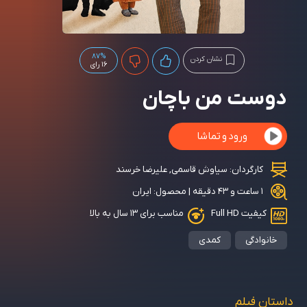
87%
نشان کردن
16 رای
دوست من باچان
ورود و تماشا
کارگردان:
سیاوش قاسمی
,
علیرضا خرسند
1 ساعت و 43 دقیقه | محصول: ایران
کیفیت Full HD
مناسب برای ۱۳ سال به بالا
خانوادگی
کمدی
داستان فیلم