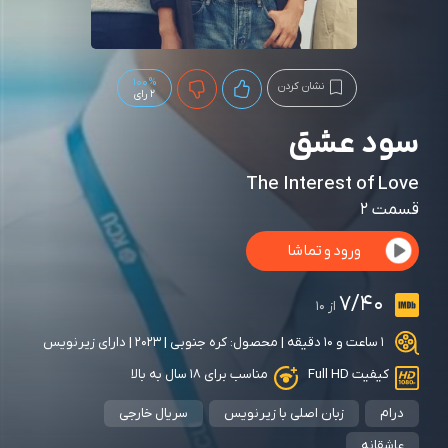
100%
نشان کردن
2 رای
سود عشق
The Interest of Love
قسمت 2
ورود و تماشا
7/40
از 10
1 ساعت و 10 دقیقه | محصول: کره جنوبی | 2023 | دارای زیرنویس
کیفیت Full HD
مناسب برای ۱۸ سال به بالا
درام
زبان اصلی با زیرنویس
سریال خارجی
عاشقانه