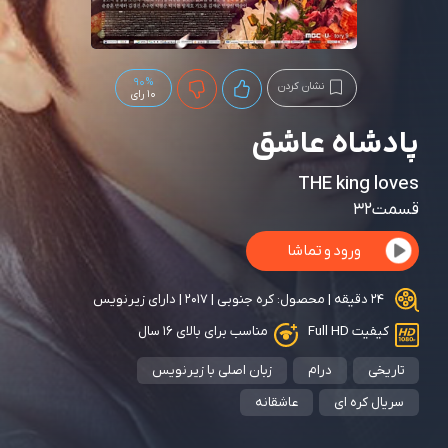
90%
نشان کردن
10 رای
پادشاه عاشق
THE king loves
قسمت32
ورود و تماشا
24 دقیقه | محصول: کره جنوبی | 2017 | دارای زیرنویس
کیفیت Full HD
مناسب برای بالای ۱۶ سال
تاریخی
درام
زبان اصلی با زیرنویس
سریال کره ای
عاشقانه