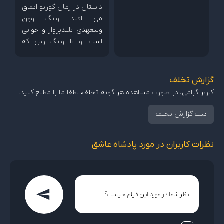
داستان در زمان گوریو اتفاق
می افتد وانگ وون
ولیعهدی بلندپرواز و جوانی
است او با وانگ رین که
پسری از خانواده سلطنتی
است صمیمی است. آنها با
دختری به نام ایون سان
گزارش تخلف
آشنا میشوند که دختر مردی
کاربر گرامی، در صورت مشاهده هر گونه تخلف، لطفا ما را مطلع کنید.
ثروتمند است . ایون سان و
وانگ وون و وانگ رین برای
ثبت گزارش تخلف
یکدیگر دوستان خوبی می
شوند اما همه چیز بعد اینکه
نظرات کاربران در مورد پادشاه عاشق
وانگ وون و وانگ رین
عاشق ایون سان میشوند
تغییر میکند و...