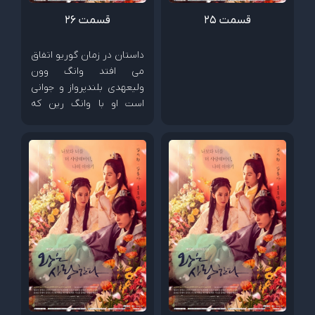
قسمت 25
قسمت 26
داستان در زمان گوریو اتفاق
می افتد وانگ وون
ولیعهدی بلندپرواز و جوانی
است او با وانگ رین که
پسری از خانواده سلطنتی
است صمیمی است. آنها با
دختری به نام ایون سان
آشنا میشوند که دختر مردی
ثروتمند است . ایون سان و
وانگ وون و وانگ رین برای
یکدیگر دوستان خوبی می
شوند اما همه چیز بعد اینکه
وانگ وون و وانگ رین
عاشق ایون سان میشوند
تغییر میکند و...