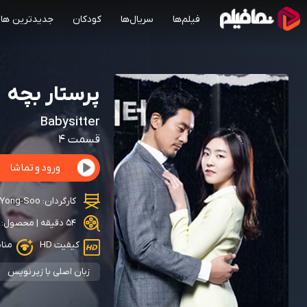
فیلم‌ها
سریال‌ها
کودکان
جدیدترین ها
پرستار بچه
Babysitter
قسمت 4
ورود و تماشا
کارگردان:
 Yong-Soo
54 دقیقه | محصول: کره جنوبی | 2016 | دارای زیرنویس
کیفیت HD
مناسب ب
زبان اصلی با زیرنویس