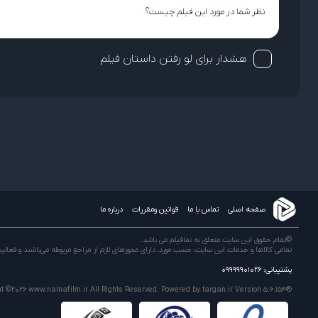
هشدار برای لو رفتن داستان فیلم
صفحه اصلی
تماس با ما
قوانین ومقررات
درباره ما
©تمام حقوق این سایت متعلق به نمافیلم می باشد.
تمامی كالاها و خدمات این سایت، حسب مورد، دارای مجوزهای لازم از مراجع مربوطه می‌باشند و فعال
پشتیبانی: 09999901026
ht ©2026
www.namafilm.ir
All Rights Reserved. Powered by
targan.ir
Version 5.6.154®