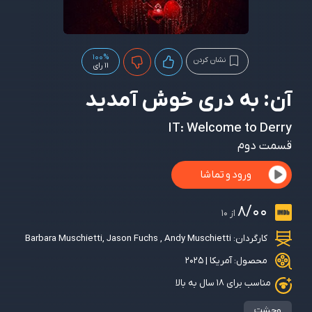
100%
نشان کردن
11 رای
آن: به دری خوش آمدید
IT: Welcome to Derry
قسمت دوم
ورود و تماشا
8/00
از 10
کارگردان:
Andy Muschietti
,
Jason Fuchs
,
Barbara Muschietti
محصول: آمریکا | 2025
مناسب برای ۱۸ سال به بالا
وحشت