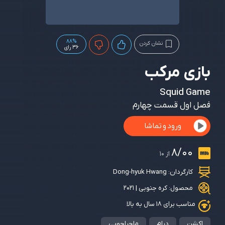
88%
نشان کردن
36 رای
بازی مرکب
Squid Game
فصل اول قسمت چهارم
ورود و تماشا
8/00
از 10
کارگردان:
Dong-hyuk Hwang
محصول: کره جنوبی | 2021
مناسب برای ۱۸ سال به بالا
اکشن
درام
ماجراجویی