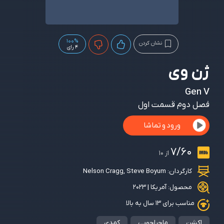
100%
نشان کردن
4 رای
ژن وی
Gen V
فصل دوم قسمت اول
ورود و تماشا
7/60
از 10
کارگردان:
Steve Boyum
,
Nelson Cragg
محصول: آمریکا | 2023
مناسب برای ۱۳ سال به بالا
اکشن
ماجراجویی
کمدی