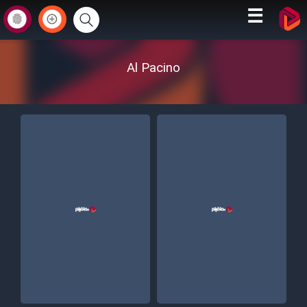
☰
Al Pacino