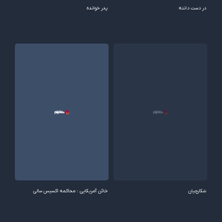
در دست دانته
پدر خوانده
شکارچیان
خائن آمریکایی : محاکمه اکسیس سالی