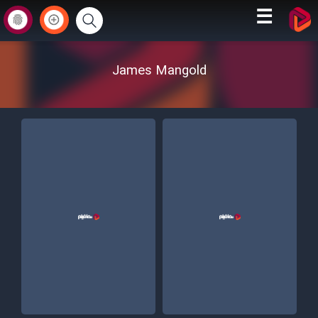
☰
James Mangold