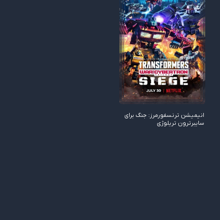
8.00/10
انیمیشن ترنسفورمرز: جنگ برای
سایبرترون تریلوژی