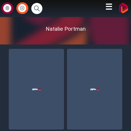
☰
Natalie Portman