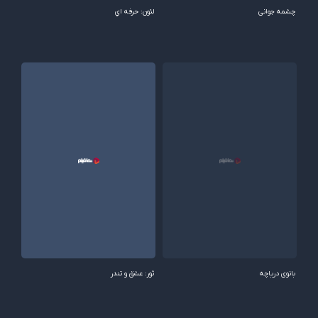
چشمه جوانی
لئون: حرفه اي
بانوی دریاچه
ثور: عشق و تندر