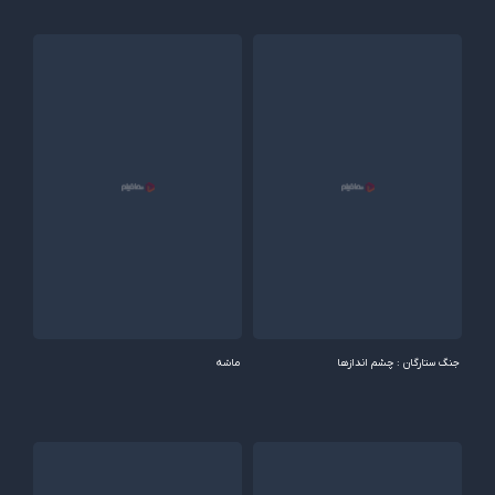
جنگ ستارگان : چشم اندازها
ماشه