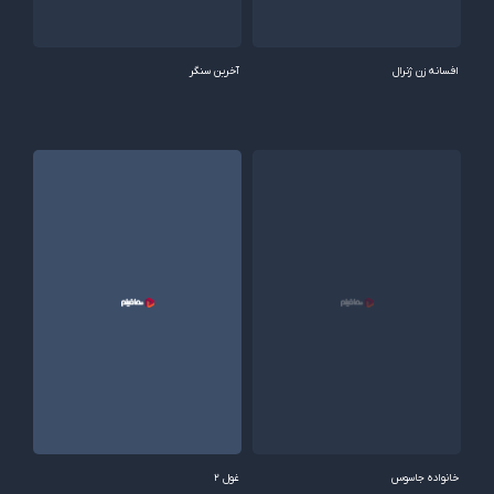
افسانه زن ژنرال
آخرین سنگر
خانواده جاسوس
غول 2