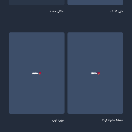
بازی کثیف
ساگای جدید
نقشه خانوادگی 2
ترون: آرس