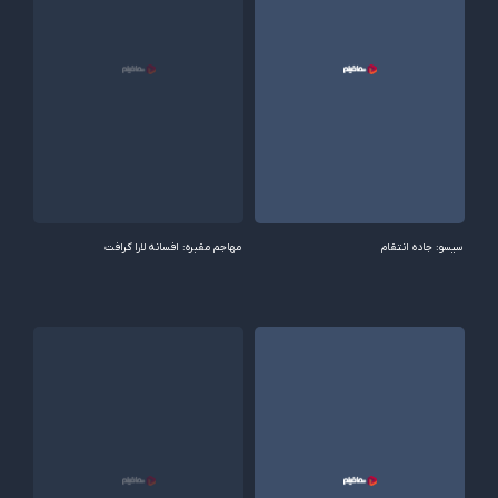
سیسو: جاده انتقام
مهاجم مقبره: افسانه لارا کرافت