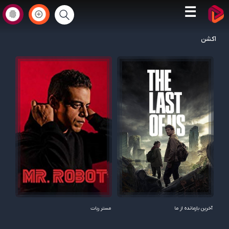
☰
اکشن
آخرین بازمانده از ما
مستر ربات