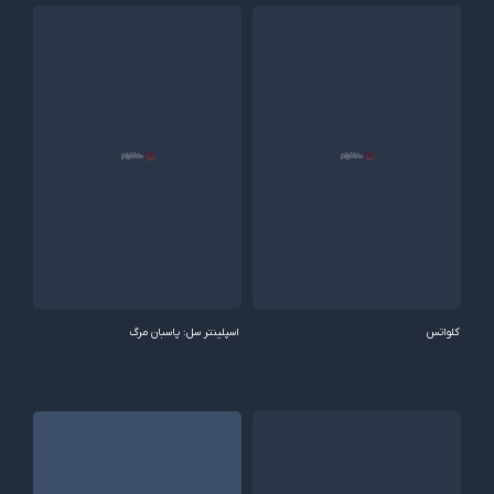
کلواتس
اسپلینتر سل: پاسبان مرگ