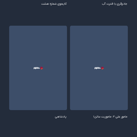
جادوگری با قدرت آب
کایجوی شماره هشت
مامور علی ۲: ماموریت ساتریا
پادشاهی