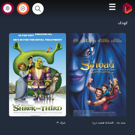
☰
کودک
سند باد : افسانه هفت دریا
شرک 3