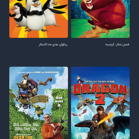
فصل شکار: گرخیده
پنگوئن های ماداگاسکار