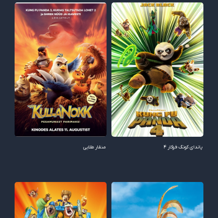
پاندای کونگ فوکار ۴
منقار طلایی