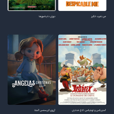
من نفرت‌ انگیز
دوران دایناسورها
آستریکس و اوبلیکس: کاخ خدایان
آرزوی کریسمس آنجلا