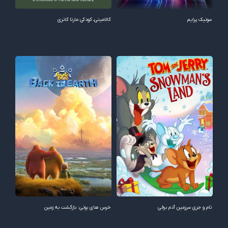
سونیک پرایم
کالامیتی، کودکی مارتا کانری
تام و جری سرزمین آدم برفی
خرس های بونی: بازگشت به زمین