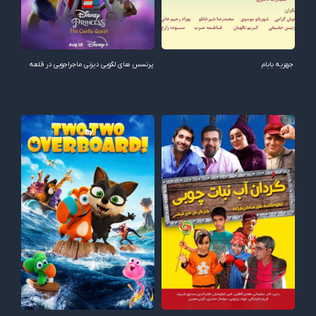
جهزیه بابام
پرنسس های لگویی دیزنی ماجراجویی در قلعه