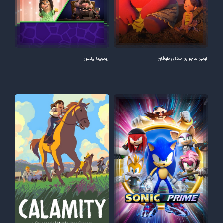
اونی ماجرای خدای طوفان
زوتوپیا پلاس