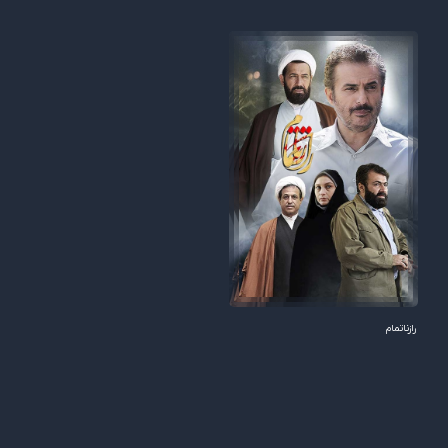
رازناتمام